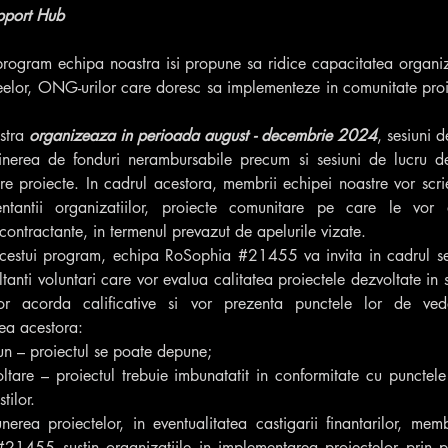
port Hub
program echipa noastra isi propune sa ridice capacitatea organiz
iceelor, ONG-urilor care doresc sa implementeze in comunitate proie
stra 
organizeaza in perioada august - decembrie 2024
, sesiuni d
inerea de fonduri nerambursabile precum si sesiuni de lucru de 
e proiecte. In cadrul acestora, membrii echipei noastre vor scri
ntantii organizatiilor, proiecte comunitare pe care le vor 
e contractante, in termenul prevazut de apelurile vizate.
acestui program, echipa RoSophia 
#21455
 va invita in cadrul se
ltanti voluntari care vor evalua calitatea proiectele dezvoltate in s
or acorda calificative si vor prezenta punctele lor de vede
ea acestora:
un – proiectul se poate depune;
ltare – proiectul trebuie imbunatatit in conformitate cu punctele
tilor.
rea proiectelor, in eventualitatea castigarii finantarilor, membr
#21455
 sustin organizatiile in implementarea proiectelor prin pa