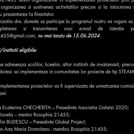
 organizarea si sustinerea activitatilor precum si la intocmirea r
u prezentarea la finantator.
zatia dvs. doreste sa participe la programul nostru va rugam sa va
1455@gmail.com
, 
nu mai tarziu de 15.06.2024
.
institutii eligibile:
e adreseaza scolilor, liceelor, altor institutii de invatamant, pre
 doresc sa implementeze in comunitatea lor proiecte de tip STEAM
 implementarea proiectelor va fi supervizata de urmatoarea comisi
pei:
ena Ecaterina CHECHERITA – Presedinte Asociatia Galatzi 2020;
nu Ionela – mentor Rosophia 21455;
talia BUDESCU – Presedinte Global Project;
lexia Ana Maria Domnitanu - membru Rosophia 21455;