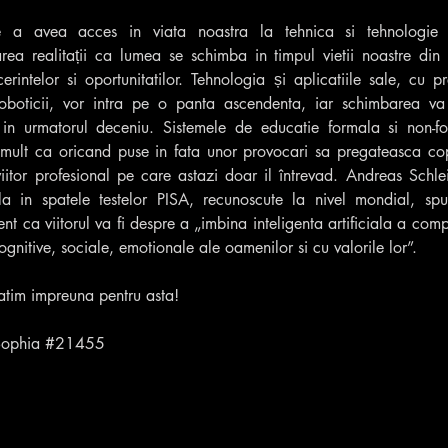
 a avea acces in viata noastra la tehnica si tehnologie r
area realitații ca lumea se schimba in timpul vietii noastre din 
erintelor si oportunitatilor. Tehnologia și aplicatiile sale, cu pr
oboticii, vor intra pe o panta ascendenta, iar schimbarea va 
 in urmatorul deceniu. Sistemele de educatie formala si non-fo
mult ca oricand puse in fata unor provocari sa pregateasca copii 
iitor profesional pe care astazi doar il întrevad. Andreas Schlei
la in spatele testelor PISA, recunoscute la nivel mondial, spun
ent ca viitorul va fi despre a „imbina inteligenta artificiala a comp
cognitive, sociale, emotionale ale oamenilor si cu valorile lor”.
atim impreuna pentru asta!
ophia 
#21455