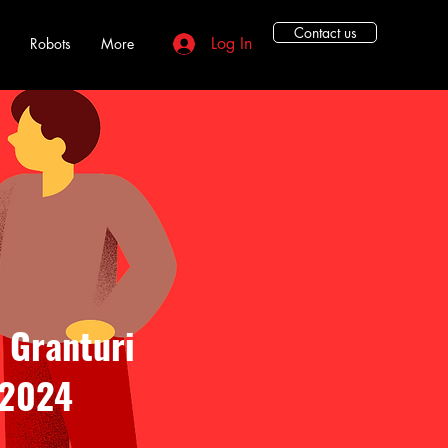
Contact us
Log In
Robots
More
 Granturi
 2024