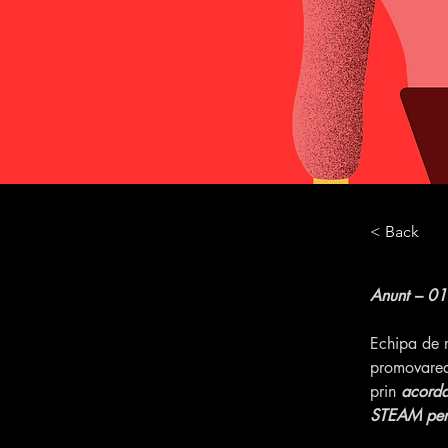
< Back
Anunt – 0
Echipa de 
promovarea 
prin 
acorda
STEAM pent