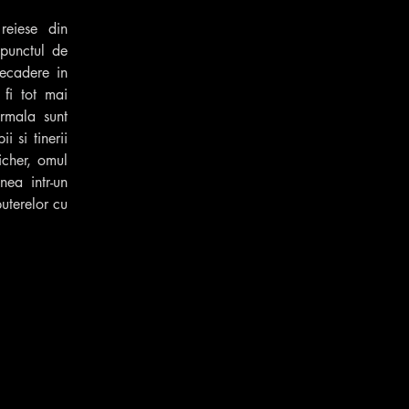
eiese din 
punctul de 
ecadere in 
fi tot mai 
rmala sunt 
si tinerii 
cher, omul 
ea intr-un 
uterelor cu 