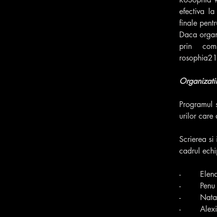
efectiva la
finale pentr
Daca organi
rosophia2
Organizatii/
Programul s
urilor care
Scrierea si
cadrul echi
-        El
-        Pe
-        Na
-        A