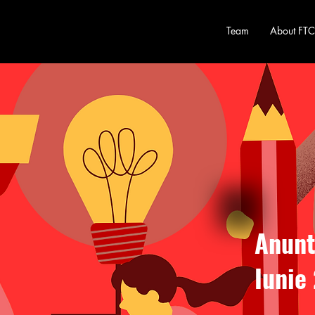
Team
About FTC
Anunt
Iunie