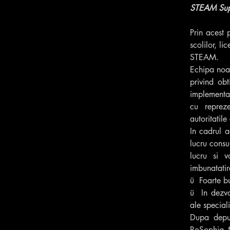
STEAM Sup
Prin acest 
scolilor, l
STEAM.
Echipa noa
privind obt
implementar
cu repreze
autoritatil
In cadrul 
lucru consu
lucru si v
imbunatatir
ü  Foarte b
ü  In dezvo
ale specialis
Dupa depune
RoSophia 