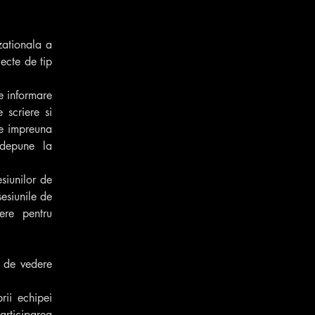
ationala a 
cte de tip 
e informare 
scriere si 
e impreuna 
depune la 
siunilor de 
esiunile de 
re pentru 
 de vedere 
ii echipei 
rticiparea 