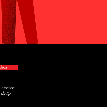
lica
atematica 
 de tip 