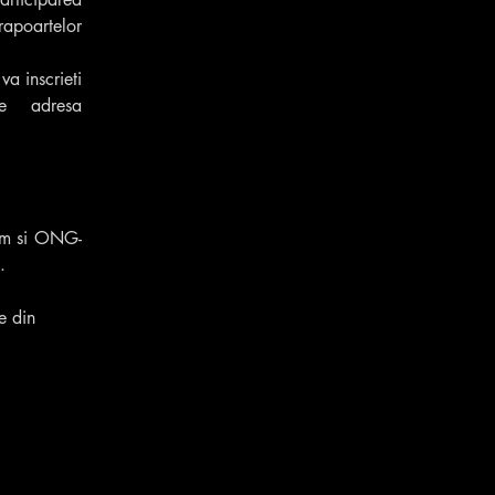
apoartelor 
 inscrieti 
prin completarea si transmiterea unui e-mail de intenție pe adresa 
cum si ONG-
.
e din 